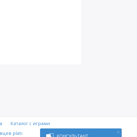
а
Каталог с играми
вцев plati
КОНСУЛЬТАНТ