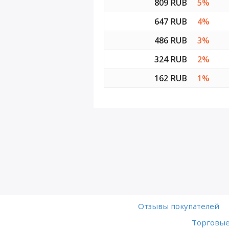
809 RUB
5%
647 RUB
4%
486 RUB
3%
324 RUB
2%
162 RUB
1%
Отзывы покупателей
Торговые