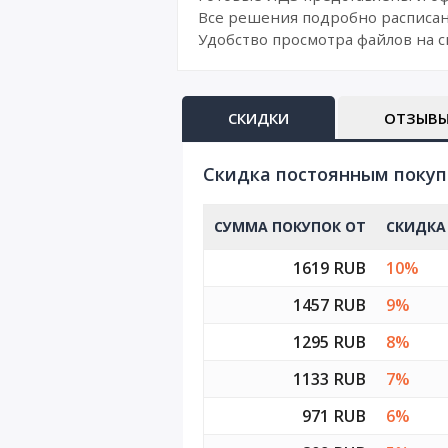
Все решения подробно расписан
Удобство просмотра файлов на с
СКИДКИ
ОТЗЫВ
Cкидка постоянным поку
СУММА ПОКУПОК ОТ
СКИДКА
1619 RUB
10%
1457 RUB
9%
1295 RUB
8%
1133 RUB
7%
971 RUB
6%