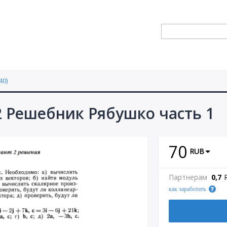
40)
2 Решебник Рябушко часть 1
70
RUB
Партнерам
0,7
как заработать