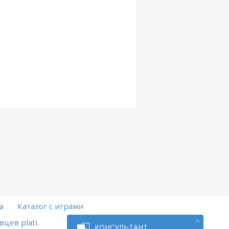
а
Каталог с играми
вцев plati
КОНСУЛЬТАНТ