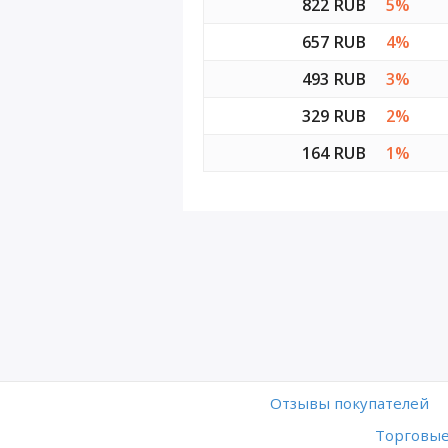
822 RUB
5%
657 RUB
4%
493 RUB
3%
329 RUB
2%
164 RUB
1%
Отзывы покупателей
Торговые