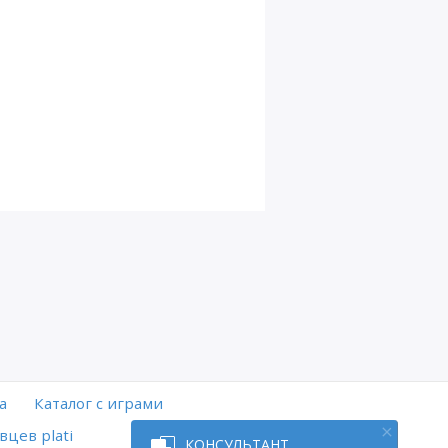
а
Каталог с играми
вцев plati
КОНСУЛЬТАНТ