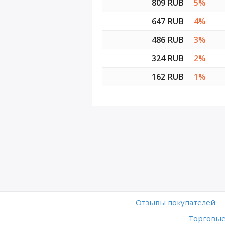
809 RUB
5%
647 RUB
4%
486 RUB
3%
324 RUB
2%
162 RUB
1%
Отзывы покупателей
Торговые