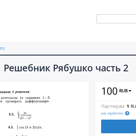
41)
1 Решебник Рябушко часть 2
100
RUB
Партнерам
1
R
как заработать