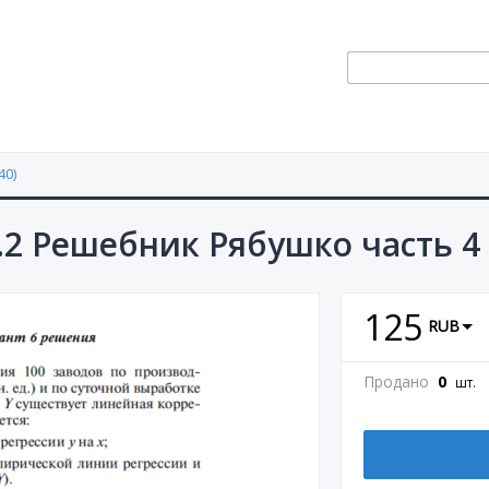
40)
.2 Решебник Рябушко часть 4
125
RUB
Продано
0
шт.