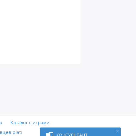
а
Каталог с играми
вцев plati
КОНСУЛЬТАНТ