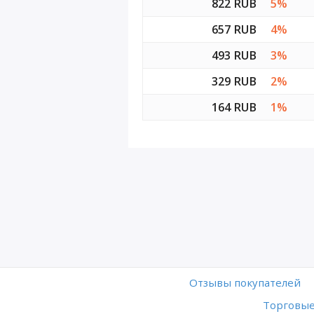
822 RUB
5%
657 RUB
4%
493 RUB
3%
329 RUB
2%
164 RUB
1%
Отзывы покупателей
Торговые