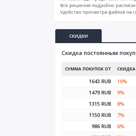
Все решения подробно расписан
Удобство просмотра файлов на с
СКИДКИ
Cкидка постоянным поку
СУММА ПОКУПОК ОТ
СКИДКА
1643 RUB
10%
1479 RUB
9%
1315 RUB
8%
1150 RUB
7%
986 RUB
6%