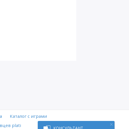
а
Каталог с играми
вцев plati
КОНСУЛЬТАНТ