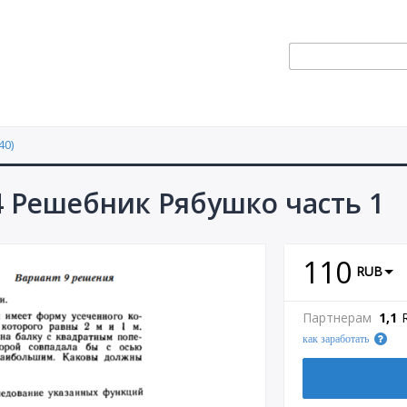
40)
4 Решебник Рябушко часть 1
110
RUB
Партнерам
1,1
как заработать