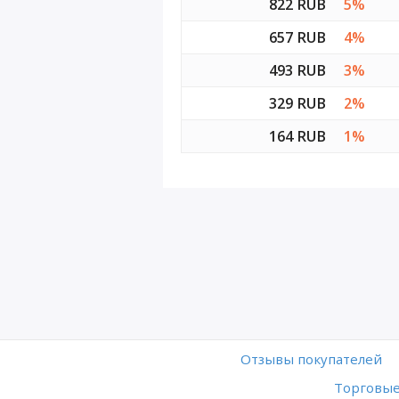
822 RUB
5%
657 RUB
4%
493 RUB
3%
329 RUB
2%
164 RUB
1%
Отзывы покупателей
Торговые