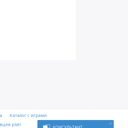
а
Каталог с играми
вцев plati
КОНСУЛЬТАНТ