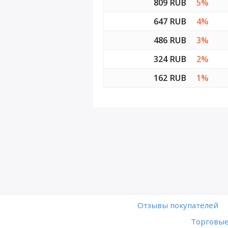
809 RUB
5%
647 RUB
4%
486 RUB
3%
324 RUB
2%
162 RUB
1%
Отзывы покупателей
Торговые