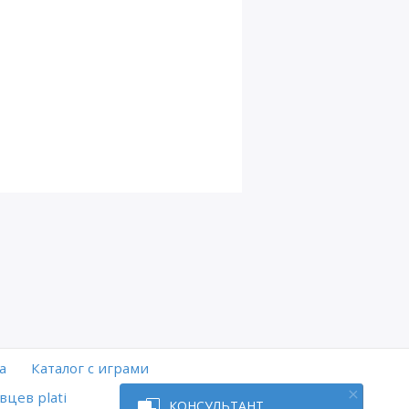
а
Каталог с играми
вцев plati
КОНСУЛЬТАНТ