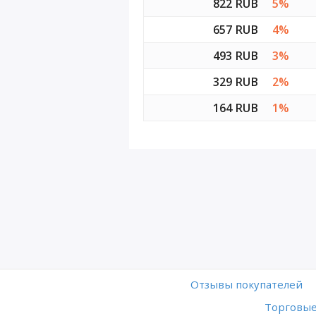
822 RUB
5%
657 RUB
4%
493 RUB
3%
329 RUB
2%
164 RUB
1%
Отзывы покупателей
Торговые