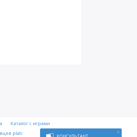
а
Каталог с играми
вцев plati
КОНСУЛЬТАНТ