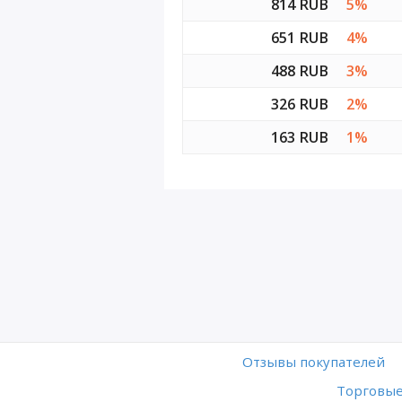
814 RUB
5%
651 RUB
4%
488 RUB
3%
326 RUB
2%
163 RUB
1%
Отзывы покупателей
Торговые