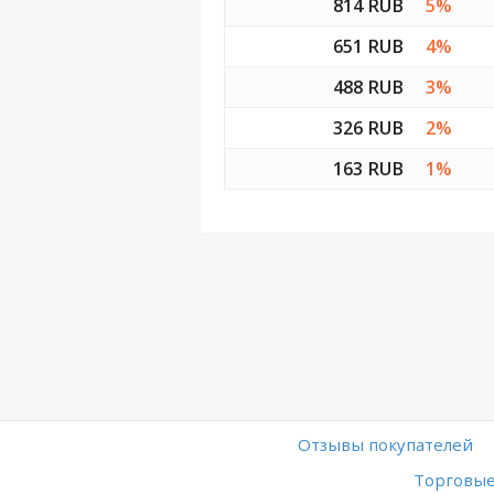
814 RUB
5%
651 RUB
4%
488 RUB
3%
326 RUB
2%
163 RUB
1%
Отзывы покупателей
Торговые