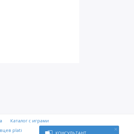
а
Каталог с играми
вцев plati
КОНСУЛЬТАНТ