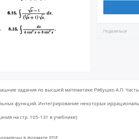
Поделиться
шние задания по высшей математике Рябушко А.П. Часть 
льных функций. Интегрирование некоторых иррационал
ания на стр. 105-131 в учебнике)
формлены в формате PDF.