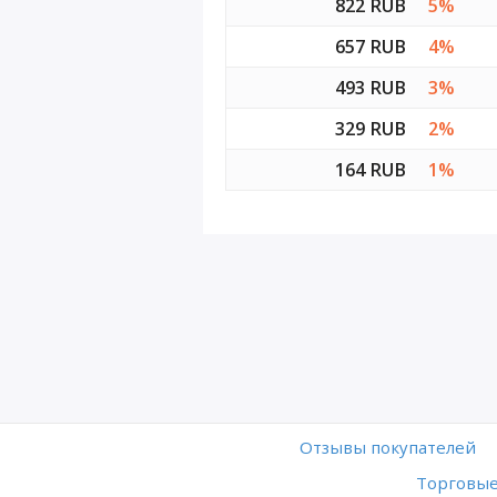
822 RUB
5%
657 RUB
4%
493 RUB
3%
329 RUB
2%
164 RUB
1%
Отзывы покупателей
Торговые