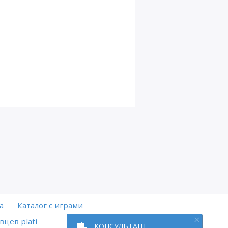
а
Каталог с играми
вцев plati
КОНСУЛЬТАНТ