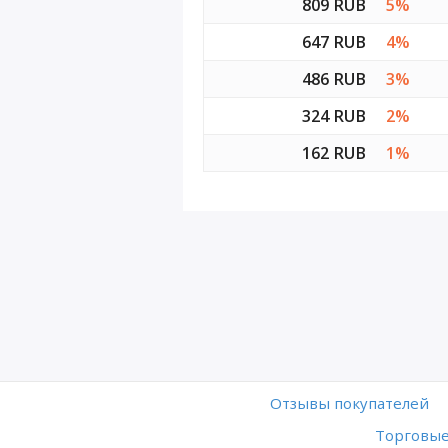
809 RUB
5%
647 RUB
4%
486 RUB
3%
324 RUB
2%
162 RUB
1%
Отзывы покупателей
Торговые