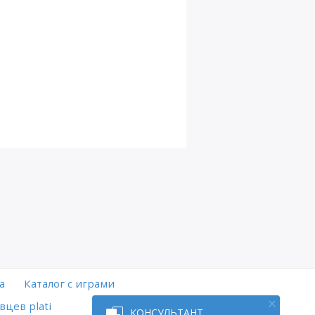
а
Каталог с играми
вцев plati
КОНСУЛЬТАНТ