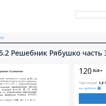
(5)
5.2 Решебник Рябушко часть 
120
RUB
Партнерам
1,2
как заработать