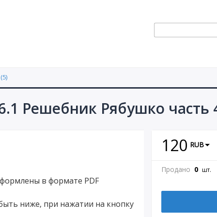
(5)
6.1 Решебник Рябушко часть 
120
RUB
Продано
0
шт.
оформлены в формате PDF
быть ниже, при нажатии на кнопку