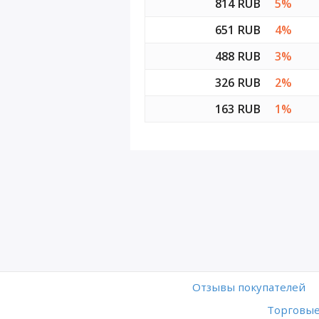
814 RUB
5%
651 RUB
4%
488 RUB
3%
326 RUB
2%
163 RUB
1%
Отзывы покупателей
Торговые