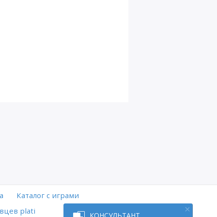
а
Каталог с играми
вцев plati
КОНСУЛЬТАНТ