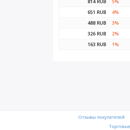
814 RUB
5%
651 RUB
4%
488 RUB
3%
326 RUB
2%
163 RUB
1%
Отзывы покупателей
Торговые