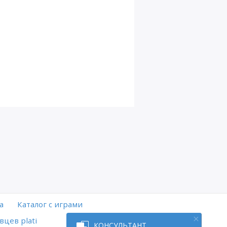
а
Каталог с играми
вцев plati
КОНСУЛЬТАНТ