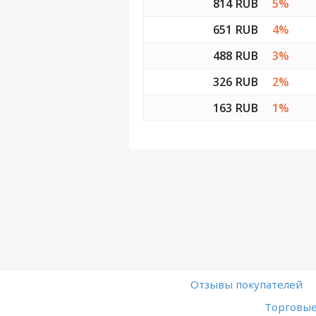
814 RUB
5%
651 RUB
4%
488 RUB
3%
326 RUB
2%
163 RUB
1%
Отзывы покупателей
Торговые