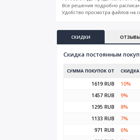
Все решения подробно расписан
Удобство просмотра файлов на с
СКИДКИ
ОТЗЫВ
Cкидка постоянным поку
СУММА ПОКУПОК ОТ
СКИДКА
1619 RUB
10%
1457 RUB
9%
1295 RUB
8%
1133 RUB
7%
971 RUB
6%