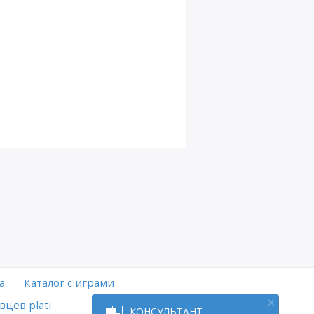
а
Каталог с играми
вцев plati
КОНСУЛЬТАНТ