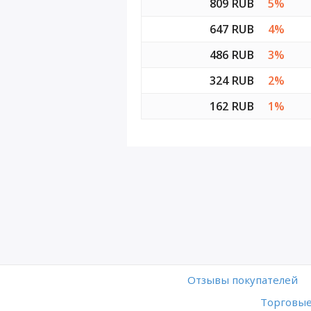
809 RUB
5%
647 RUB
4%
486 RUB
3%
324 RUB
2%
162 RUB
1%
Отзывы покупателей
Торговые