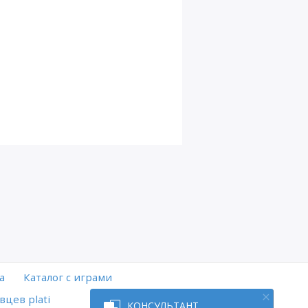
а
Каталог с играми
вцев plati
КОНСУЛЬТАНТ