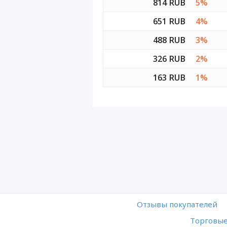
814 RUB
5%
651 RUB
4%
488 RUB
3%
326 RUB
2%
163 RUB
1%
Отзывы покупателей
Торговые