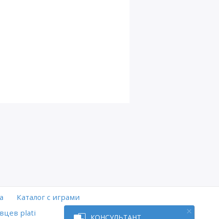
а
Каталог с играми
вцев plati
КОНСУЛЬТАНТ