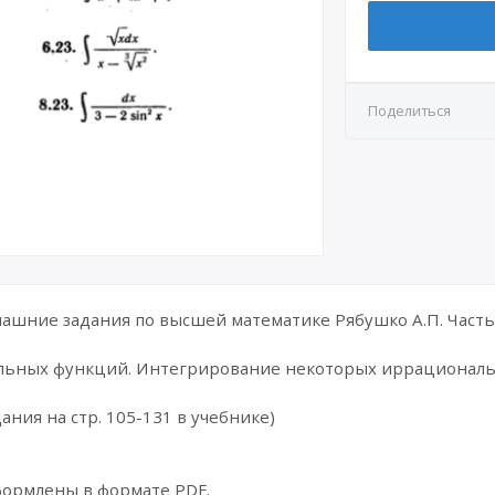
Поделиться
шние задания по высшей математике Рябушко А.П. Часть 
льных функций. Интегрирование некоторых иррационал
ания на стр. 105-131 в учебнике)
формлены в формате PDF.