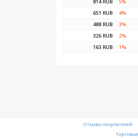
814 RUB
5%
651 RUB
4%
488 RUB
3%
326 RUB
2%
163 RUB
1%
Отзывы покупателей
Торговые