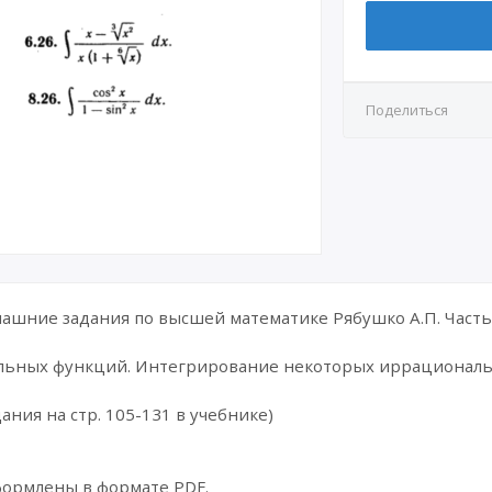
Поделиться
шние задания по высшей математике Рябушко А.П. Часть 
льных функций. Интегрирование некоторых иррационал
ания на стр. 105-131 в учебнике)
формлены в формате PDF.