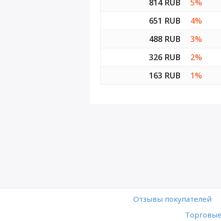
814 RUB
5%
651 RUB
4%
488 RUB
3%
326 RUB
2%
163 RUB
1%
Отзывы покупателей
Торговые