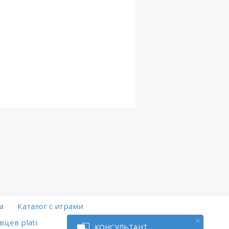
а
Каталог с играми
вцев plati
КОНСУЛЬТАНТ