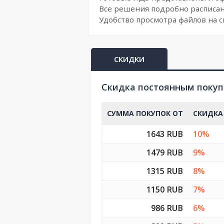
Все решения подробно расписан
Удобство просмотра файлов на с
СКИДКИ
Cкидка постоянным поку
СУММА ПОКУПОК ОТ
СКИДКА
1643 RUB
10%
1479 RUB
9%
1315 RUB
8%
1150 RUB
7%
986 RUB
6%