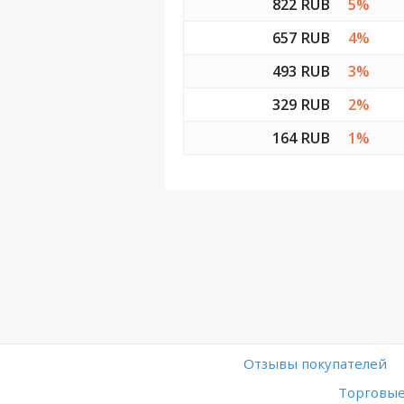
822 RUB
5%
657 RUB
4%
493 RUB
3%
329 RUB
2%
164 RUB
1%
Отзывы покупателей
Торговые