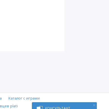
а
Каталог с играми
вцев plati
КОНСУЛЬТАНТ