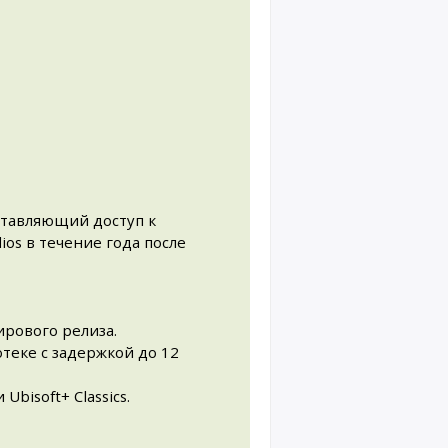
ставляющий доступ к
ios в течение года после
ирового релиза.
отеке с задержкой до 12
 Ubisoft+ Classics.