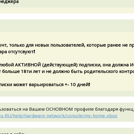
енеджера
унт, только для новых пользователей, которые ранее не п
ара отсутсвуют❗
 любой АКТИВНОЙ (действующей) подписки, она должна ИС
 больше 18ти лет и не должно быть родительского контро
писки может варьироваться +- 10 дней❗
льзоваться на Вашем ОСНОВНОМ профиле благодаря функц
/ru-RU/help/hardware-network/console/my-home-xbox