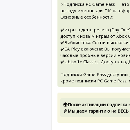
⚡Подписка PC Game Pass — это
выгоду именно для ПК-платфо
Основные особенности:
✔️Игры в день релиза (Day One
доступ к новым играм от Xbox 
✔️Библиотека: Сотни высокока
✔️EA Play включена: Вы получаете
часовые пробные версии новин
✔️Ubisoft+ Classics: Доступ к по
Подписки Game Pass доступны д
кроме подписки PC Game Pass, 
🌍После активации подписка 
🎉Мы даем гарантию на ВЕСЬ 