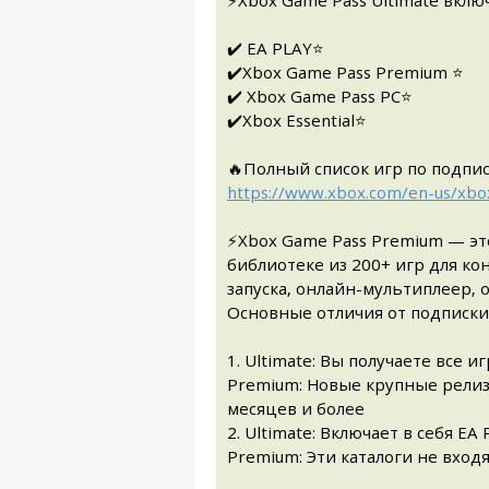
⚡Xbox Game Pass Ultimate включ
✔️ EA PLAY⭐
✔️Xbox Game Pass Premium ⭐
✔️ Xbox Game Pass PC⭐
✔️Xbox Essential⭐
🔥Полный список игр по подпис
https://www.xbox.com/en-us/xb
⚡Xbox Game Pass Premium — эт
библиотеке из 200+ игр для ко
запуска, онлайн-мультиплеер,
Основные отличия от подписки 
1. Ultimate: Вы получаете все 
Premium: Новые крупные релизы 
месяцев и более
2. Ultimate: Включает в себя EA Pl
Premium: Эти каталоги не вход