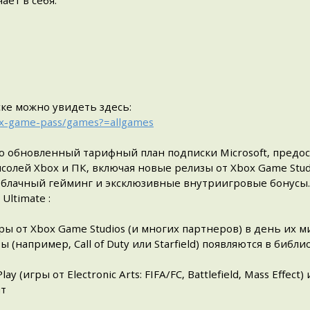
ает в себя:
ке можно увидеть здесь:
ox-game-pass/games?=allgames
о обновленный тарифный план подписки Microsoft, предо
нсолей Xbox и ПК, включая новые релизы от Xbox Game Stud
 облачный гейминг и эксклюзивные внутриигровые бонусы.
Ultimate :
игры от Xbox Game Studios (и многих партнеров) в день их м
(например, Call of Duty или Starfield) появляются в библи
ay (игры от Electronic Arts: FIFA/FC, Battlefield, Mass Effect) и
ят