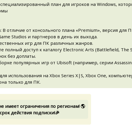
 специализированный план для игроков на Windows, кото
рмы
): В отличие от консольного плана «Premium», версия для
Game Studios и партнеров в день их выхода.
чественных игр для ПК различных жанров.
 полный доступ к каталогу Electronic Arts (Battlefield, The 
ок без доплаты.
дборке популярных игр от Ubisoft (например, серии Assassin's
ля использования на Xbox Series X|S, Xbox One, компьют
она только для ПК.
не имеет ограничения по регионам! 🌎
срок действия подписки!🎉