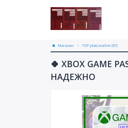
Магазин
TOP plati.market (87)
🍀 XBOX GAME PA
НАДЕЖНО