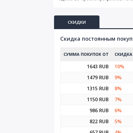
СКИДКИ
Cкидка постоянным поку
СУММА ПОКУПОК ОТ
СКИДКА
1643 RUB
10%
1479 RUB
9%
1315 RUB
8%
1150 RUB
7%
986 RUB
6%
822 RUB
5%
657 RUB
4%