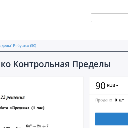
делы" Рябушко (30)
шко Контрольная Пределы
90
RUB
Продано
0
шт.