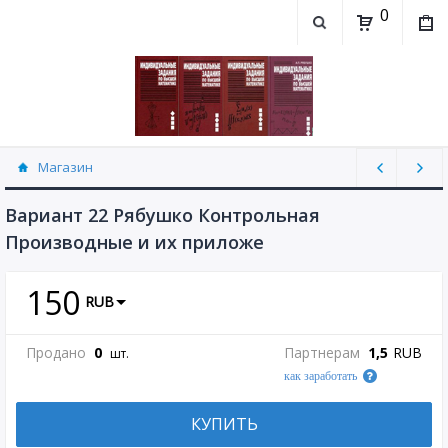
0
Магазин
Контрольная работа "Производные и их
приложения" Рябушко (30)
Вариант 22 Рябушко Контрольная
Производные и их приложе
150
RUB
Продано
0
Партнерам
1,5
RUB
шт.
как заработать
КУПИТЬ